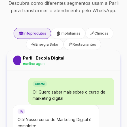
Descubra como diferentes segmentos usam a Parli
para transformar o atendimento pelo WhatsApp.
🎓
🏠
🩹
Infoprodutos
Imobiliárias
Clínicas
☀️
🍕
Energia Solar
Restaurantes
Parli · Escola Digital
online agora
Cliente
Oi! Quero saber mais sobre o curso de
marketing digital
IA
Olá! Nosso curso de Marketing Digital é
completo: