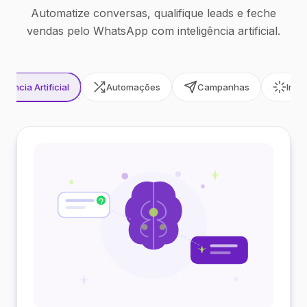
Automatize conversas, qualifique leads e feche
vendas pelo WhatsApp com inteligência artificial.
ligência Artificial
Automações
Campanhas
Inte