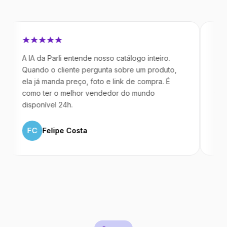
 IA da Parli entende nosso catálogo inteiro.
Antes da Pa
uando o cliente pergunta sobre um produto,
mandavam m
la já manda preço, foto e link de compra. É
IA atende d
omo ter o melhor vendedor do mundo
temos 40% 
isponível 24h.
ML
Marc
FC
Felipe Costa