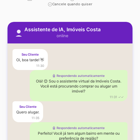
Cancele quando quiser
Assistente de IA, Imóveis Costa
online
Seu Cliente
Oi, boa tarde! 👋
11:30
🤖 Respondendo automaticamente
Olá! 😊 Sou o assistente virtual da Imóveis Costa.
Você está procurando comprar ou alugar um
imóvel?
11:31 ✓✓
Seu Cliente
Quero alugar.
11:35
🤖 Respondendo automaticamente
Perfeito! Você já tem algum bairro em mente ou
preferência de região?