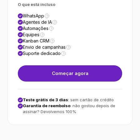
O que está incluso
WhatsApp
?
Agentes de IA
?
Automações
?
Equipes
?
Kanban CRM
?
Envio de campanhas
?
Suporte dedicado
?
Começar agora
Teste grátis de 3 dias
: sem cartão de crédito
Garantia de reembolso
: não gostou depois de
assinar? Devolvemos 100%