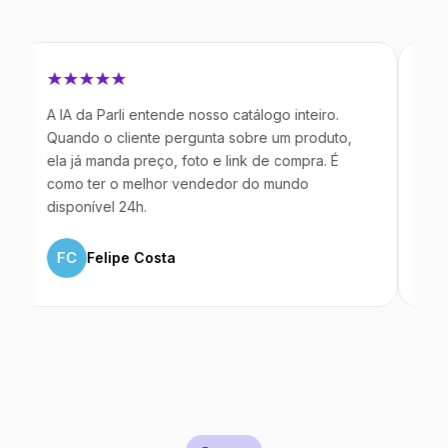
A IA da Parli entende nosso catálogo inteiro.
Antes da 
Quando o cliente pergunta sobre um produto,
mandavam 
ela já manda preço, foto e link de compra. É
IA atende
como ter o melhor vendedor do mundo
temos 40
disponível 24h.
ML
Mar
FC
Felipe Costa