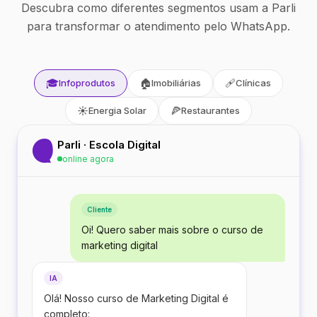
Descubra como diferentes segmentos usam a Parli
para transformar o atendimento pelo WhatsApp.
🎓
🏠
🩹
Infoprodutos
Imobiliárias
Clínicas
☀️
🍕
Energia Solar
Restaurantes
Parli · Escola Digital
online agora
Cliente
Oi! Quero saber mais sobre o curso de
marketing digital
IA
Olá! Nosso curso de Marketing Digital é
completo: