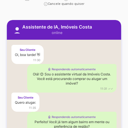
Cancele quando quiser
Assistente de IA, Imóveis Costa
online
Seu Cliente
Oi, boa tarde! 👋
11:30
🤖 Respondendo automaticamente
Olá! 😊 Sou o assistente virtual da Imóveis Costa.
Você está procurando comprar ou alugar um
imóvel?
11:31 ✓✓
Seu Cliente
Quero alugar.
11:35
🤖 Respondendo automaticamente
Perfeito! Você já tem algum bairro em mente ou
preferência de região?