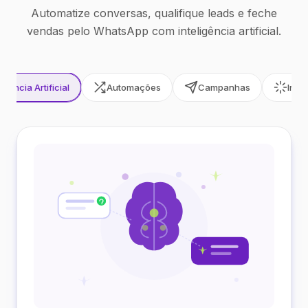
Automatize conversas, qualifique leads e feche
vendas pelo WhatsApp com inteligência artificial.
ligência Artificial
Automações
Campanhas
Inte