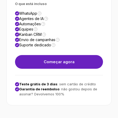
O que está incluso
WhatsApp
?
Agentes de IA
?
Automações
?
Equipes
?
Kanban CRM
?
Envio de campanhas
?
Suporte dedicado
?
Começar agora
Teste grátis de 3 dias
: sem cartão de crédito
Garantia de reembolso
: não gostou depois de
assinar? Devolvemos 100%