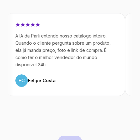
A IA da Parli entende nosso catálogo inteiro.
Antes da P
Quando o cliente pergunta sobre um produto,
mandavam 
ela já manda preço, foto e link de compra. É
IA atende 
como ter o melhor vendedor do mundo
temos 40%
disponível 24h.
ML
Marc
FC
Felipe Costa