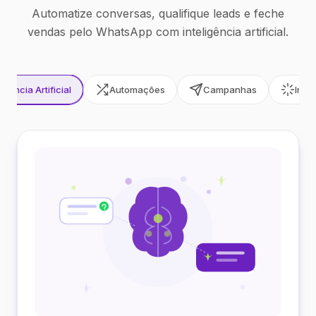
Automatize conversas, qualifique leads e feche
vendas pelo WhatsApp com inteligência artificial.
ligência Artificial
Automações
Campanhas
Inte