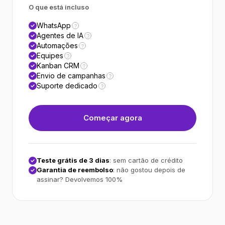
O que está incluso
WhatsApp
?
Agentes de IA
?
Automações
?
Equipes
?
Kanban CRM
?
Envio de campanhas
?
Suporte dedicado
?
Começar agora
Teste grátis de 3 dias
: sem cartão de crédito
Garantia de reembolso
: não gostou depois de
assinar? Devolvemos 100%