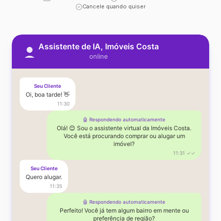
Cancele quando quiser
Assistente de IA, Imóveis Costa
online
Seu Cliente
Oi, boa tarde! 👋
11:30
🤖 Respondendo automaticamente
Olá! 😊 Sou o assistente virtual da Imóveis Costa.
Você está procurando comprar ou alugar um
imóvel?
11:31 ✓✓
Seu Cliente
Quero alugar.
11:35
🤖 Respondendo automaticamente
Perfeito! Você já tem algum bairro em mente ou
preferência de região?