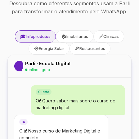
Descubra como diferentes segmentos usam a Parli
para transformar o atendimento pelo WhatsApp.
🎓
🏠
🩹
Infoprodutos
Imobiliárias
Clínicas
☀️
🍕
Energia Solar
Restaurantes
Parli · Escola Digital
online agora
Cliente
Oi! Quero saber mais sobre o curso de
marketing digital
IA
Olá! Nosso curso de Marketing Digital é
completo: