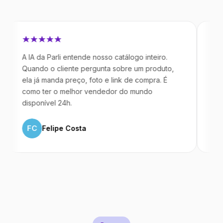
 IA da Parli entende nosso catálogo inteiro.
Antes da Pa
uando o cliente pergunta sobre um produto,
mandavam m
la já manda preço, foto e link de compra. É
IA atende d
omo ter o melhor vendedor do mundo
temos 40%
isponível 24h.
ML
Marc
FC
Felipe Costa