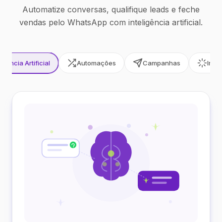
Automatize conversas, qualifique leads e feche
vendas pelo WhatsApp com inteligência artificial.
ligência Artificial
Automações
Campanhas
Inte