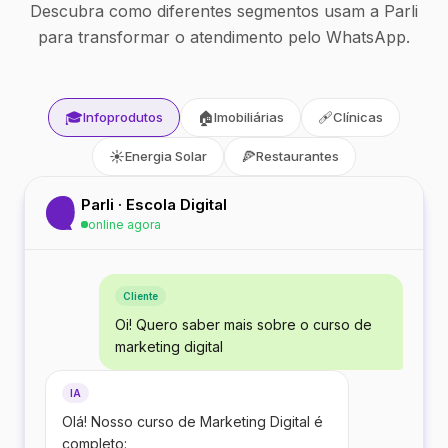
Descubra como diferentes segmentos usam a Parli
para transformar o atendimento pelo WhatsApp.
🎓
🏠
🩹
Infoprodutos
Imobiliárias
Clínicas
☀️
🍕
Energia Solar
Restaurantes
Parli · Escola Digital
online agora
Cliente
Oi! Quero saber mais sobre o curso de
marketing digital
IA
Olá! Nosso curso de Marketing Digital é
completo: