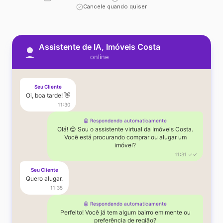
Cancele quando quiser
Assistente de IA, Imóveis Costa
online
Seu Cliente
Oi, boa tarde! 👋
11:30
🤖 Respondendo automaticamente
Olá! 😊 Sou o assistente virtual da Imóveis Costa.
Você está procurando comprar ou alugar um
imóvel?
11:31 ✓✓
Seu Cliente
Quero alugar.
11:35
🤖 Respondendo automaticamente
Perfeito! Você já tem algum bairro em mente ou
preferência de região?