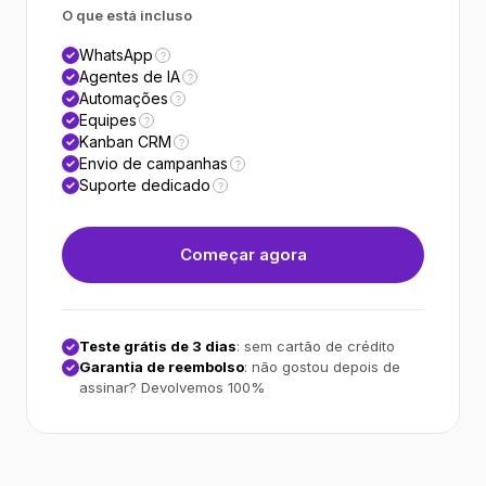
O que está incluso
WhatsApp
?
Agentes de IA
?
Automações
?
Equipes
?
Kanban CRM
?
Envio de campanhas
?
Suporte dedicado
?
Começar agora
Teste grátis de 3 dias
: sem cartão de crédito
Garantia de reembolso
: não gostou depois de
assinar? Devolvemos 100%