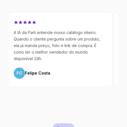
A IA da Parli entende nosso catálogo inteiro.
Antes da P
Quando o cliente pergunta sobre um produto,
mandavam 
ela já manda preço, foto e link de compra. É
IA atende 
como ter o melhor vendedor do mundo
temos 40%
disponível 24h.
ML
Marc
FC
Felipe Costa