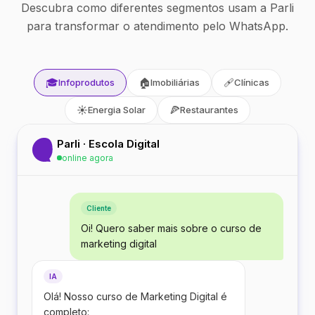
Descubra como diferentes segmentos usam a Parli
para transformar o atendimento pelo WhatsApp.
🎓
🏠
🩹
Infoprodutos
Imobiliárias
Clínicas
☀️
🍕
Energia Solar
Restaurantes
Parli · Escola Digital
online agora
Cliente
Oi! Quero saber mais sobre o curso de
marketing digital
IA
Olá! Nosso curso de Marketing Digital é
completo: