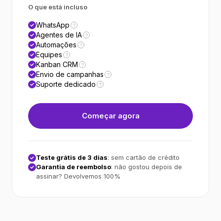
O que está incluso
WhatsApp
?
Agentes de IA
?
Automações
?
Equipes
?
Kanban CRM
?
Envio de campanhas
?
Suporte dedicado
?
Começar agora
Teste grátis de 3 dias
: sem cartão de crédito
Garantia de reembolso
: não gostou depois de
assinar? Devolvemos 100%