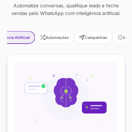
Automatize conversas, qualifique leads e feche
vendas pelo WhatsApp com inteligência artificial.
ligência Artificial
Automações
Campanhas
Inte