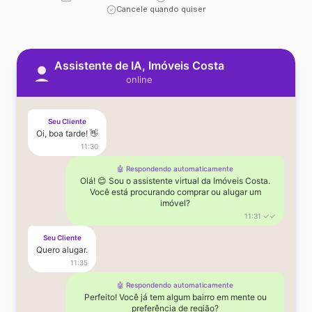
Cancele quando quiser
Assistente de IA, Imóveis Costa
online
Seu Cliente
Oi, boa tarde! 👋
11:30
🤖 Respondendo automaticamente
Olá! 😊 Sou o assistente virtual da Imóveis Costa.
Você está procurando comprar ou alugar um
imóvel?
11:31 ✓✓
Seu Cliente
Quero alugar.
11:35
🤖 Respondendo automaticamente
Perfeito! Você já tem algum bairro em mente ou
preferência de região?