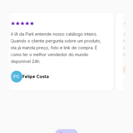
IA da Parli entende nosso catálogo inteiro.
Antes da Par
ando o cliente pergunta sobre um produto,
mandavam me
a já manda preço, foto e link de compra. É
IA atende de
mo ter o melhor vendedor do mundo
temos 40% m
sponível 24h.
ML
Marco
FC
Felipe Costa