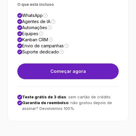
O que está incluso
WhatsApp
?
Agentes de IA
?
Automações
?
Equipes
?
Kanban CRM
?
Envio de campanhas
?
Suporte dedicado
?
Começar agora
Teste grátis de 3 dias
: sem cartão de crédito
Garantia de reembolso
: não gostou depois de
assinar? Devolvemos 100%