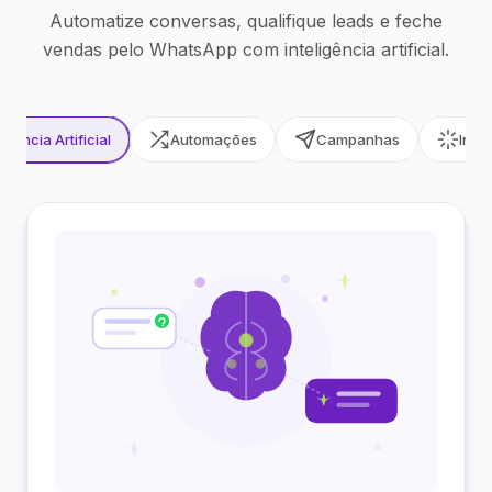
Automatize conversas, qualifique leads e feche
vendas pelo WhatsApp com inteligência artificial.
ligência Artificial
Automações
Campanhas
Inte