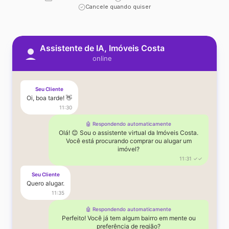
Cancele quando quiser
Assistente de IA, Imóveis Costa
online
Seu Cliente
Oi, boa tarde! 👋
11:30
🤖 Respondendo automaticamente
Olá! 😊 Sou o assistente virtual da Imóveis Costa.
Você está procurando comprar ou alugar um
imóvel?
11:31 ✓✓
Seu Cliente
Quero alugar.
11:35
🤖 Respondendo automaticamente
Perfeito! Você já tem algum bairro em mente ou
preferência de região?