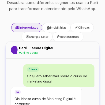
Descubra como diferentes segmentos usam a Parli
para transformar o atendimento pelo WhatsApp.
🎓
🏠
🩹
Infoprodutos
Imobiliárias
Clínicas
☀️
🍕
Energia Solar
Restaurantes
Parli · Escola Digital
online agora
Cliente
Oi! Quero saber mais sobre o curso de
marketing digital
IA
Olá! Nosso curso de Marketing Digital é
completo: