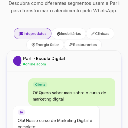
Descubra como diferentes segmentos usam a Parli
para transformar o atendimento pelo WhatsApp.
🎓
🏠
🩹
Infoprodutos
Imobiliárias
Clínicas
☀️
🍕
Energia Solar
Restaurantes
Parli · Escola Digital
online agora
Cliente
Oi! Quero saber mais sobre o curso de
marketing digital
IA
Olá! Nosso curso de Marketing Digital é
completo: