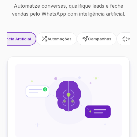
Automatize conversas, qualifique leads e feche
vendas pelo WhatsApp com inteligência artificial.
ligência Artificial
Automações
Campanhas
Inte