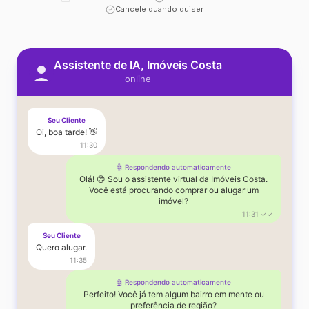
Cancele quando quiser
Assistente de IA, Imóveis Costa
online
Seu Cliente
Oi, boa tarde! 👋
11:30
🤖 Respondendo automaticamente
Olá! 😊 Sou o assistente virtual da Imóveis Costa.
Você está procurando comprar ou alugar um
imóvel?
11:31 ✓✓
Seu Cliente
Quero alugar.
11:35
🤖 Respondendo automaticamente
Perfeito! Você já tem algum bairro em mente ou
preferência de região?