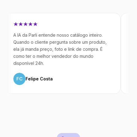
 IA da Parli entende nosso catálogo inteiro.
Antes da Pa
uando o cliente pergunta sobre um produto,
mandavam m
la já manda preço, foto e link de compra. É
IA atende d
omo ter o melhor vendedor do mundo
temos 40% 
isponível 24h.
ML
Marc
FC
Felipe Costa