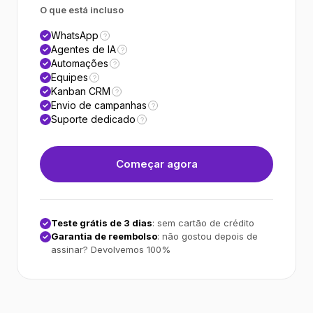
O que está incluso
WhatsApp
?
Agentes de IA
?
Automações
?
Equipes
?
Kanban CRM
?
Envio de campanhas
?
Suporte dedicado
?
Começar agora
Teste grátis de 3 dias
: sem cartão de crédito
Garantia de reembolso
: não gostou depois de
assinar? Devolvemos 100%