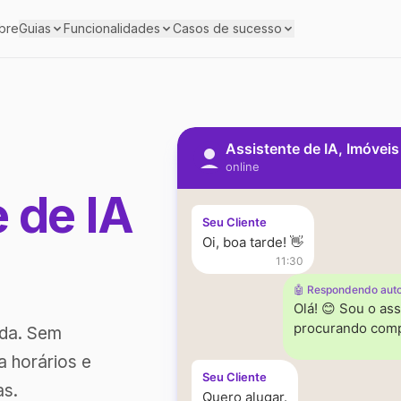
bre
Guias
Funcionalidades
Casos de sucesso
Assistente de IA, Imóvei
online
e de IA
Seu Cliente
Oi, boa tarde! 👋
11:30
🤖 Respondendo aut
Olá! 😊 Sou o ass
procurando comp
ada. Sem
a horários e
Seu Cliente
as.
Quero alugar.