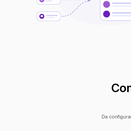
Com
Da configura