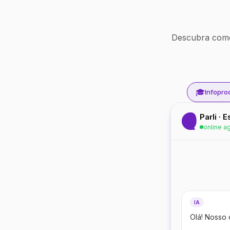
Descubra como
🎓
Infopro
Parli · 
online a
IA
Olá! Nosso 