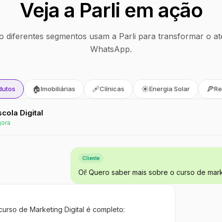
Veja a Parli em ação
 diferentes segmentos usam a Parli para transformar o at
WhatsApp.
🏠
🩹
☀️
🍕
dutos
Imobiliárias
Clínicas
Energia Solar
Re
Escola Digital
gora
Cliente
Oi! Quero saber mais sobre o curso de marke
curso de Marketing Digital é completo: