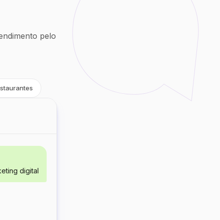
endimento pelo
staurantes
ting digital