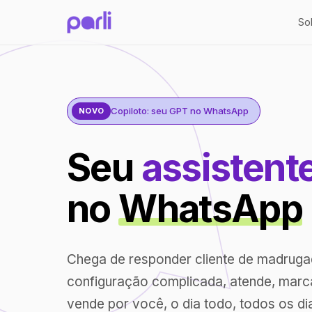
So
Copiloto: seu GPT no WhatsApp
NOVO
Seu
assistent
no
WhatsApp
Chega de responder cliente de madrug
configuração complicada, atende, marc
vende por você, o dia todo, todos os di