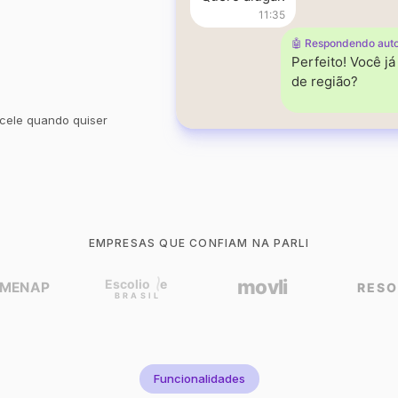
11:35
🤖 Respondendo aut
Perfeito! Você j
de região?
cele quando quiser
EMPRESAS QUE CONFIAM NA PARLI
Funcionalidades