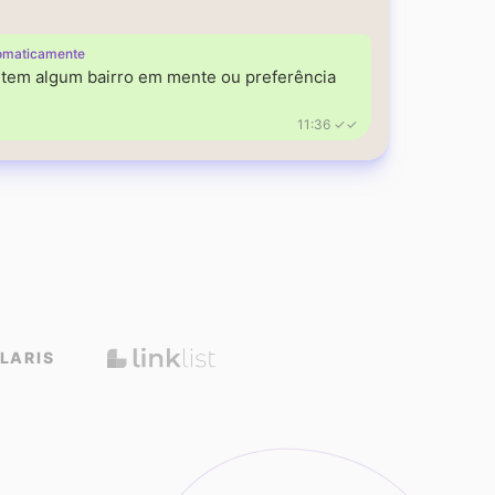
omaticamente
á tem algum bairro em mente ou preferência
11:36 ✓✓