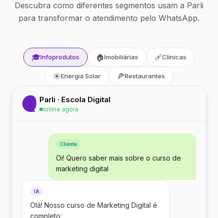
Descubra como diferentes segmentos usam a Parli
para transformar o atendimento pelo WhatsApp.
🎓
🏠
🩹
Infoprodutos
Imobiliárias
Clínicas
☀️
🍕
Energia Solar
Restaurantes
Parli · Escola Digital
online agora
Cliente
Oi! Quero saber mais sobre o curso de
marketing digital
IA
Olá! Nosso curso de Marketing Digital é
completo: