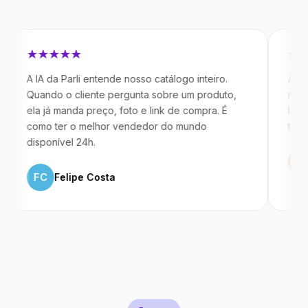
IA da Parli entende nosso catálogo inteiro.
Antes da Par
ando o cliente pergunta sobre um produto,
mandavam me
a já manda preço, foto e link de compra. É
IA atende de
mo ter o melhor vendedor do mundo
temos 40% m
sponível 24h.
ML
Marco
FC
Felipe Costa