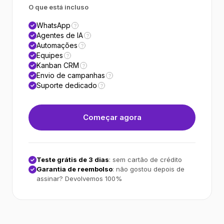
O que está incluso
WhatsApp
?
Agentes de IA
?
Automações
?
Equipes
?
Kanban CRM
?
Envio de campanhas
?
Suporte dedicado
?
Começar agora
Teste grátis de 3 dias
: sem cartão de crédito
Garantia de reembolso
: não gostou depois de
assinar? Devolvemos 100%