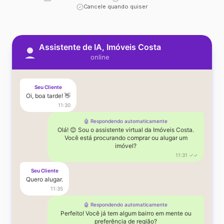
Cancele quando quiser
Assistente de IA, Imóveis Costa
online
Seu Cliente
Oi, boa tarde! 👋
11:30
🤖 Respondendo automaticamente
Olá! 😊 Sou o assistente virtual da Imóveis Costa.
Você está procurando comprar ou alugar um
imóvel?
11:31 ✓✓
Seu Cliente
Quero alugar.
11:35
🤖 Respondendo automaticamente
Perfeito! Você já tem algum bairro em mente ou
preferência de região?