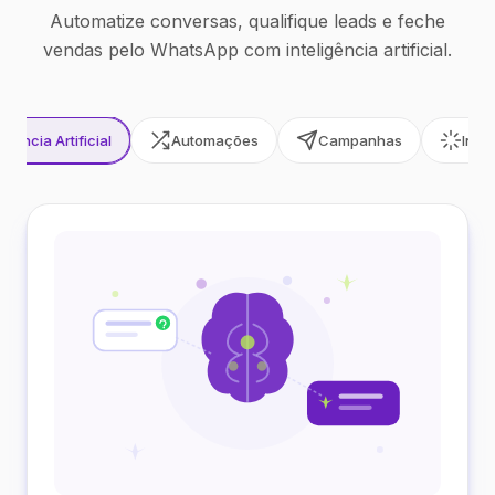
Automatize conversas, qualifique leads e feche
vendas pelo WhatsApp com inteligência artificial.
ligência Artificial
Automações
Campanhas
Inte