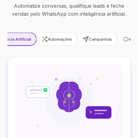
Automatize conversas, qualifique leads e feche
vendas pelo WhatsApp com inteligência artificial.
ligência Artificial
Automações
Campanhas
Inte