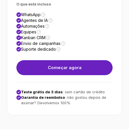
O que está incluso
WhatsApp
?
Agentes de IA
?
Automações
?
Equipes
?
Kanban CRM
?
Envio de campanhas
?
Suporte dedicado
?
Começar agora
Teste grátis de 3 dias
: sem cartão de crédito
Garantia de reembolso
: não gostou depois de
assinar? Devolvemos 100%