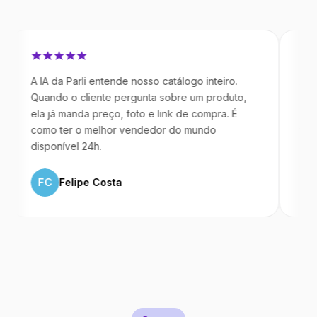
 IA da Parli entende nosso catálogo inteiro.
Antes da Pa
uando o cliente pergunta sobre um produto,
mandavam m
la já manda preço, foto e link de compra. É
IA atende d
omo ter o melhor vendedor do mundo
temos 40% 
isponível 24h.
ML
Marc
FC
Felipe Costa