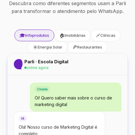
Descubra como diferentes segmentos usam a Parli
para transformar o atendimento pelo WhatsApp.
🎓
🏠
🩹
Infoprodutos
Imobiliárias
Clínicas
☀️
🍕
Energia Solar
Restaurantes
Parli · Escola Digital
online agora
Cliente
Oi! Quero saber mais sobre o curso de
marketing digital
IA
Olá! Nosso curso de Marketing Digital é
completo: