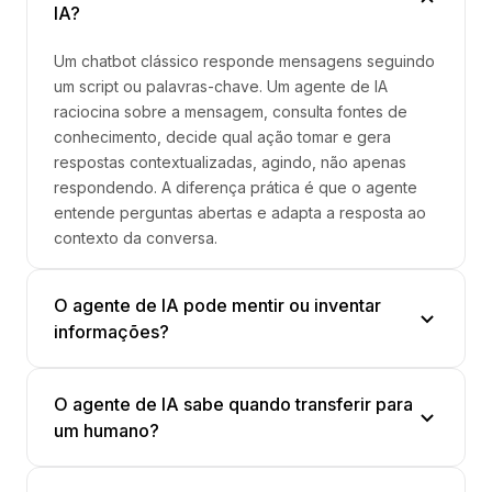
IA?
Um chatbot clássico responde mensagens seguindo
um script ou palavras-chave. Um agente de IA
raciocina sobre a mensagem, consulta fontes de
conhecimento, decide qual ação tomar e gera
respostas contextualizadas, agindo, não apenas
respondendo. A diferença prática é que o agente
entende perguntas abertas e adapta a resposta ao
contexto da conversa.
O agente de IA pode mentir ou inventar
informações?
Modelos de linguagem podem gerar informações
O agente de IA sabe quando transferir para
incorretas (o fenômeno é chamado de 'alucinação').
um humano?
Por isso, agentes bem configurados como o da Parli
são instruídos a responder apenas com base na
Sim, se configurado corretamente. O agente
base de conhecimento fornecida e a admitir quando