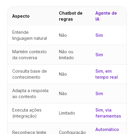
Chatbot de
Agente de
Aspecto
regras
IA
Entende
Não
Sim
linguagem natural
Mantém contexto
Não ou
Sim
da conversa
limitado
Consulta base de
Sim, em
Não
conhecimento
tempo real
Adapta a resposta
Não
Sim
ao contexto
Executa ações
Sim, via
Limitado
(integração)
ferramentas
Automático
Reconhece limite
Configuração