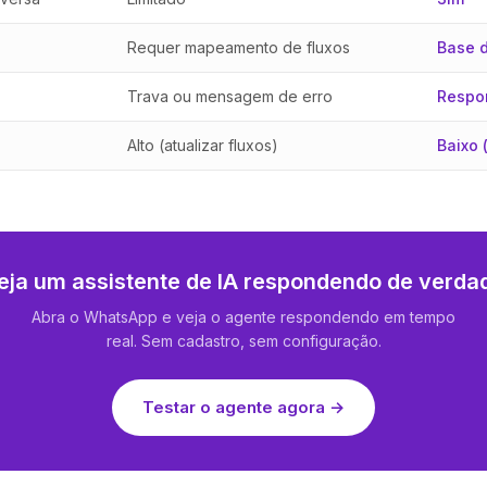
Requer mapeamento de fluxos
Base 
Trava ou mensagem de erro
Respo
Alto (atualizar fluxos)
Baixo 
eja um assistente de IA respondendo de verda
Abra o WhatsApp e veja o agente respondendo em tempo
real. Sem cadastro, sem configuração.
Testar o agente agora →