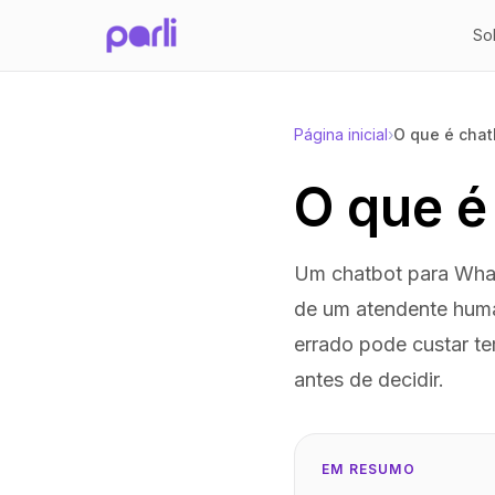
2026-04-22
So
Página inicial
›
O que é cha
O que é
Um chatbot para Wha
de um atendente huma
errado pode custar te
antes de decidir.
EM RESUMO