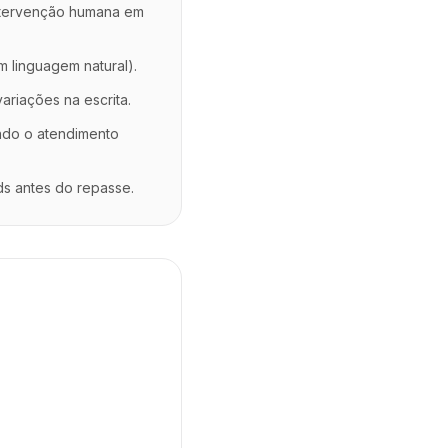
ntervenção humana em
m linguagem natural).
riações na escrita.
ndo o atendimento
ads antes do repasse.