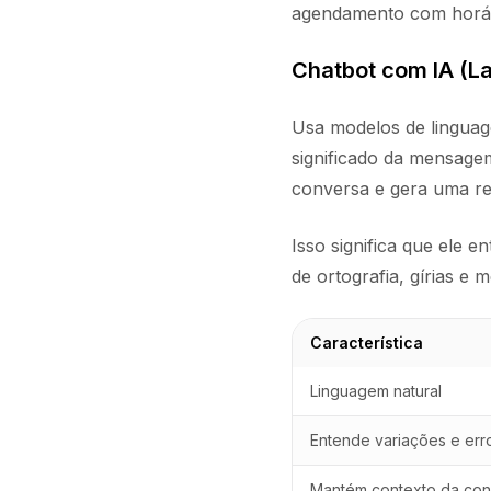
agendamento com horári
Chatbot com IA (L
Usa modelos de lingua
significado da mensagem
conversa e gera uma re
Isso significa que ele 
de ortografia, gírias e
Característica
Linguagem natural
Entende variações e err
Mantém contexto da con