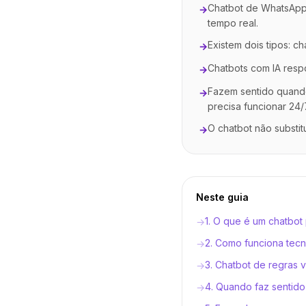
Chatbot de WhatsApp
→
tempo real.
Existem dois tipos: c
→
Chatbots com IA resp
→
Fazem sentido quand
→
precisa funcionar 24/
O chatbot não substitu
→
Neste guia
1. O que é um chatbo
→
2. Como funciona tec
→
3. Chatbot de regras 
→
4. Quando faz sentido
→