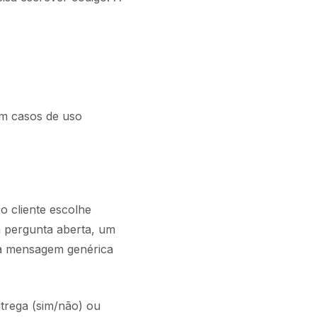
êm casos de uso
o cliente escolhe
a pergunta aberta, um
ma mensagem genérica
trega (sim/não) ou