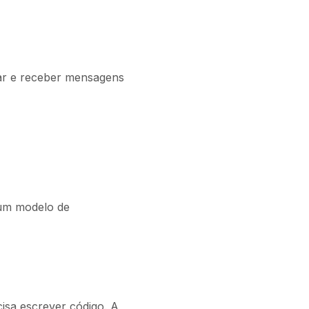
ar e receber mensagens
 um modelo de
isa escrever código. A