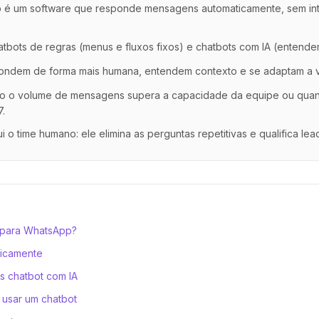
 é um software que responde mensagens automaticamente, sem i
hatbots de regras (menus e fluxos fixos) e chatbots com IA (entende
ondem de forma mais humana, entendem contexto e se adaptam a va
o o volume de mensagens supera a capacidade da equipe ou qua
7.
i o time humano: ele elimina as perguntas repetitivas e qualifica le
t para WhatsApp?
nicamente
vs chatbot com IA
 usar um chatbot