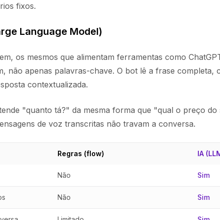
os fixos.
arge Language Model)
gem, os mesmos que alimentam ferramentas como ChatGPT
, não apenas palavras-chave. O bot lê a frase completa, c
sposta contextualizada.
entende "quanto tá?" da mesma forma que "qual o preço do 
 mensagens de voz transcritas não travam a conversa.
Regras (flow)
IA (LL
Não
Sim
os
Não
Sim
versa
Limitado
Sim